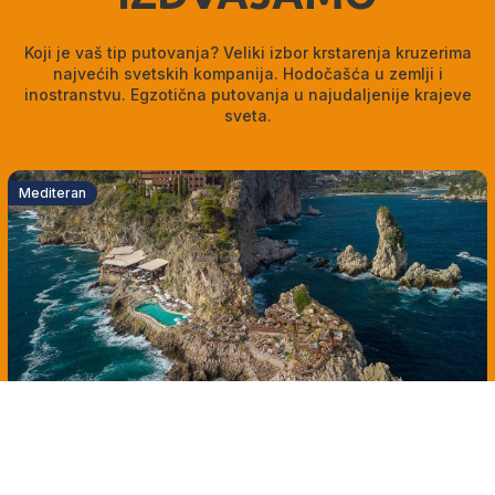
Koji je vaš tip putovanja? Veliki izbor krstarenja kruzerima
najvećih svetskih kompanija. Hodočašća u zemlji i
inostranstvu. Egzotična putovanja u najudaljenije krajeve
sveta.
Mediteran
Italija
Mediteran
Top ponuda